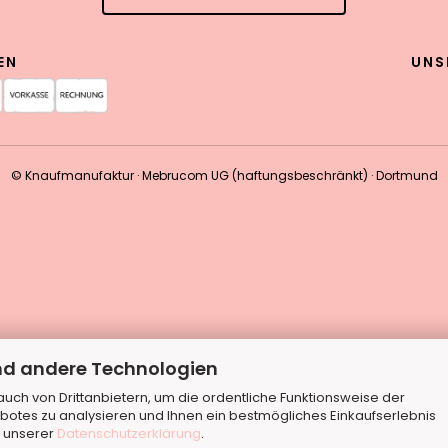
EN
UNS
© Knaufmanufaktur · Mebrucom UG (haftungsbeschränkt) · Dortmund
nd andere Technologien
ch von Drittanbietern, um die ordentliche Funktionsweise der
botes zu analysieren und Ihnen ein bestmögliches Einkaufserlebnis
n unserer
Datenschutzerklärung
.