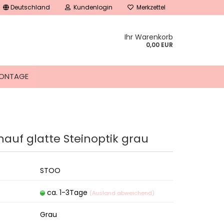
Deutschland
Kundenlogin
Merkzettel
Ihr Warenkorb
0,00 EUR
ONTAGE
auf glatte Steinoptik grau
tellen
 vergessen?
STOO
ca. 1-3Tage
(Ausland abweichend)
Grau