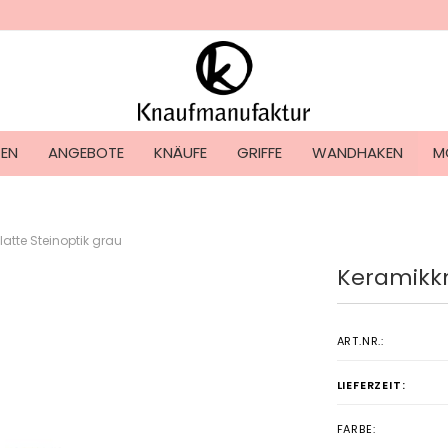
Lieferland
TEN
ANGEBOTE
KNÄUFE
GRIFFE
WANDHAKEN
M
atte Steinoptik grau
Keramikkn
Konto ers
Passwort
ART.NR.:
LIEFERZEIT:
FARBE: