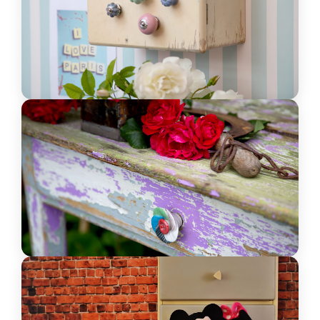
JETZT ENTDECKEN
Floralknäufe
Für einen blumigen Look.
JETZT ENTDECKEN
Vintageknäufe
Zeitloser Charme fürs Zuhause.