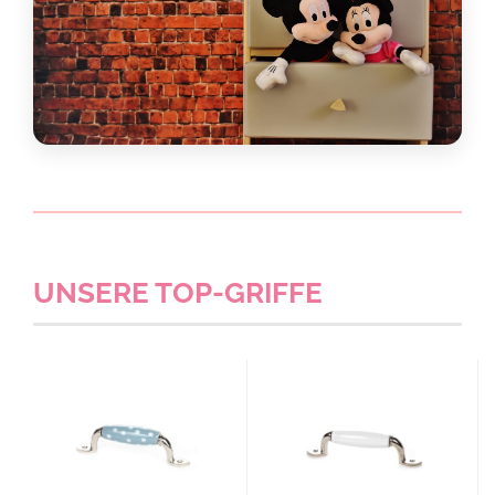
JETZT ENTDECKEN
Kinderknäufe
Perfekt als Geschenk geeignet!
JETZT ENTDECKEN
UNSERE TOP-GRIFFE