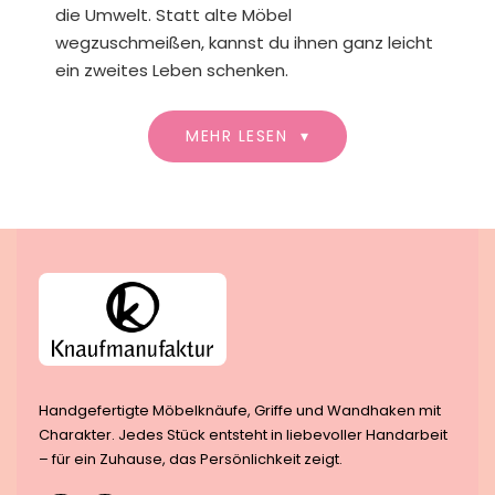
die Umwelt. Statt alte Möbel
wegzuschmeißen, kannst du ihnen ganz leicht
ein zweites Leben schenken.
MEHR LESEN
▾
Dein Weg zum Unikat: Möbelknöpfe als
Statement und Ausdruck deines Stils
Oft ist es die Liebe zum Detail, die den
größten Unterschied macht, wenn es um die
Wirkung eines Raumes geht. Ein schlichter,
alter Bauernschrank
oder eine
robuste
Altholz-Kommode
erhalten beispielsweise
durch den Austausch der
Griffe
oder
Knäufe
einen völlig neuen Look. Wir bei der
Knaufmanufaktur
haben es uns zur Aufgabe
Handgefertigte Möbelknäufe, Griffe und Wandhaken mit
gemacht, unseren Kunden eine handverlesene
Charakter. Jedes Stück entsteht in liebevoller Handarbeit
Auswahl an
Möbelknöpfen, Möbelgriffen und
– für ein Zuhause, das Persönlichkeit zeigt.
Haken
anzubieten, die perfekt auf kreative