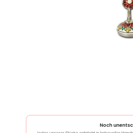
Noch unentsc
Jedes unserer Stücke entsteht in liebevoller Handa