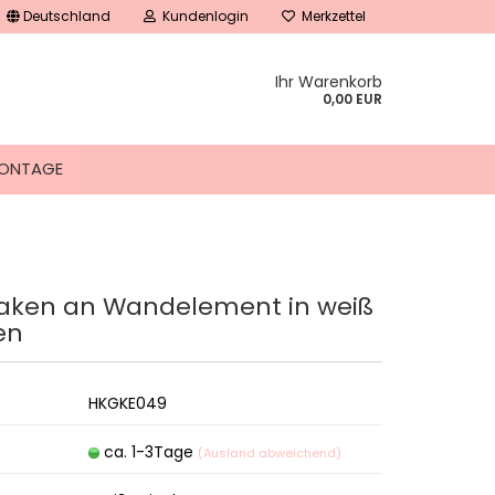
Deutschland
Kundenlogin
Merkzettel
Ihr Warenkorb
0,00 EUR
ONTAGE
aken an Wandelement in weiß
tellen
en
 vergessen?
HKGKE049
ca. 1-3Tage
(Ausland abweichend)