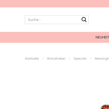
NEUHEI
»
»
»
Startseite
Wandhaken
Specials
Messingh