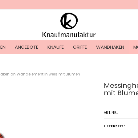
Lieferland
TEN
ANGEBOTE
KNÄUFE
GRIFFE
WANDHAKEN
M
aken an Wandelement in weiß mit Blumen
Messingh
Konto ers
mit Blum
Passwort
ART.NR.:
LIEFERZEIT: