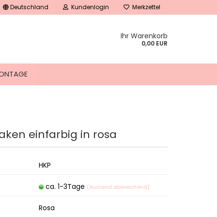
Deutschland
Kundenlogin
Merkzettel
Ihr Warenkorb
0,00 EUR
ONTAGE
ken einfarbig in rosa
tellen
 vergessen?
HKP
ca. 1-3Tage
(Ausland abweichend)
Rosa