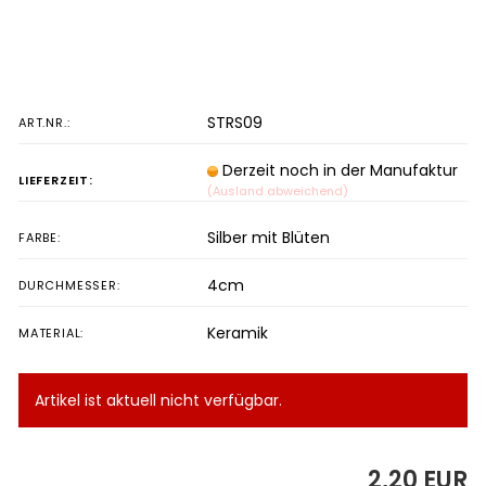
STRS09
ART.NR.:
Derzeit noch in der Manufaktur
LIEFERZEIT:
(Ausland abweichend)
Silber mit Blüten
FARBE:
4cm
DURCHMESSER:
Keramik
MATERIAL:
Artikel ist aktuell nicht verfügbar.
2,20 EUR