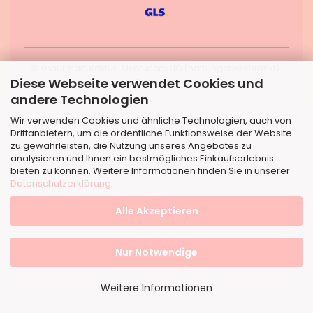
© Knaufmanufaktur · Mebrucom UG (haftungsbeschränkt) ·
Diese Webseite verwendet Cookies und
Dortmund
andere Technologien
Wir verwenden Cookies und ähnliche Technologien, auch von
Drittanbietern, um die ordentliche Funktionsweise der Website
zu gewährleisten, die Nutzung unseres Angebotes zu
analysieren und Ihnen ein bestmögliches Einkaufserlebnis
bieten zu können. Weitere Informationen finden Sie in unserer
Datenschutzerklärung
.
Alle Akzeptieren
Nur Notwendige
Weitere Informationen