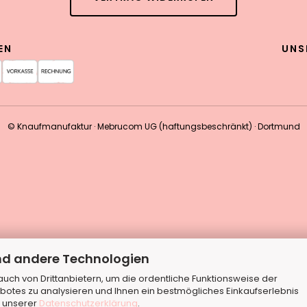
EN
UNS
© Knaufmanufaktur · Mebrucom UG (haftungsbeschränkt) · Dortmund
nd andere Technologien
ch von Drittanbietern, um die ordentliche Funktionsweise der
botes zu analysieren und Ihnen ein bestmögliches Einkaufserlebnis
n unserer
Datenschutzerklärung
.