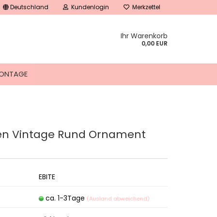
Deutschland
Kundenlogin
Merkzettel
Ihr Warenkorb
0,00 EUR
ONTAGE
sen Vintage Rund Ornament
tellen
 vergessen?
EBITE
ca. 1-3Tage
(Ausland abweichend)