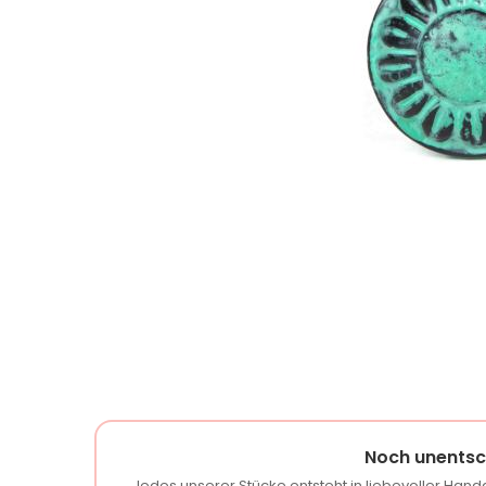
Noch unentsc
Jedes unserer Stücke entsteht in liebevoller Handa