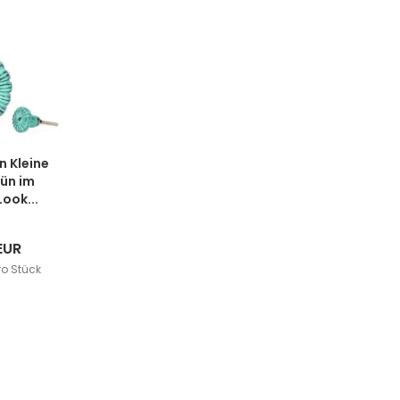
n Kleine
rün im
ook...
EUR
ro Stück