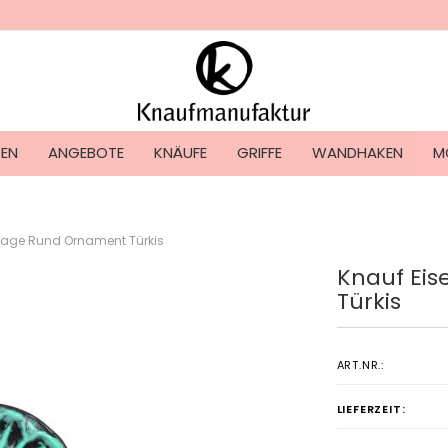
Lieferland
TEN
ANGEBOTE
KNÄUFE
GRIFFE
WANDHAKEN
M
ntage Rund Ornament Türkis
Knauf Ei
Konto ers
Türkis
Passwort
ART.NR.:
LIEFERZEIT: