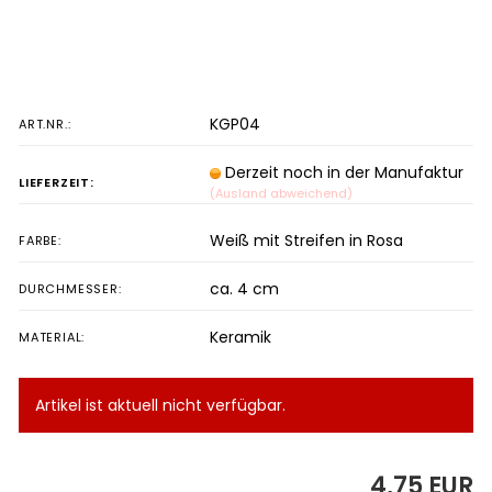
KGP04
ART.NR.:
Derzeit noch in der Manufaktur
LIEFERZEIT:
(Ausland abweichend)
Weiß mit Streifen in Rosa
FARBE:
ca. 4 cm
DURCHMESSER:
Keramik
MATERIAL:
Artikel ist aktuell nicht verfügbar.
4,75 EUR