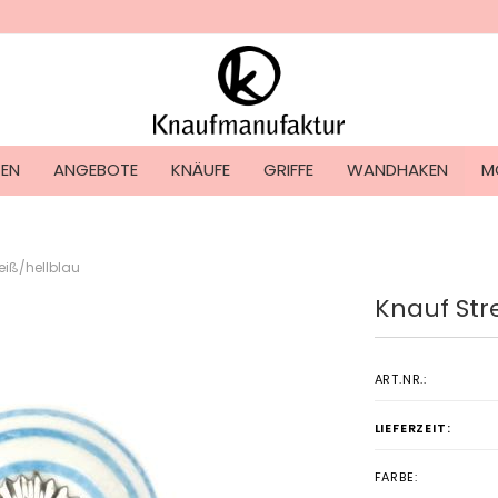
Lieferland
TEN
ANGEBOTE
KNÄUFE
GRIFFE
WANDHAKEN
M
eiß/hellblau
Knauf Str
Konto ers
Passwort
ART.NR.:
LIEFERZEIT:
FARBE: