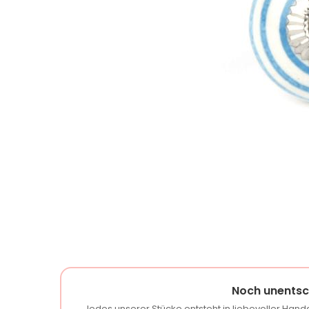
Noch unentsc
Jedes unserer Stücke entsteht in liebevoller Handa