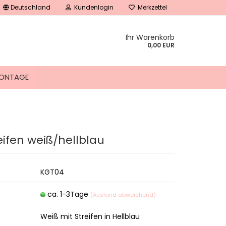
Deutschland
Kundenlogin
Merkzettel
Ihr Warenkorb
0,00 EUR
ONTAGE
eifen weiß/hellblau
tellen
 vergessen?
KGT04
ca. 1-3Tage
(Ausland abweichend)
Weiß mit Streifen in Hellblau