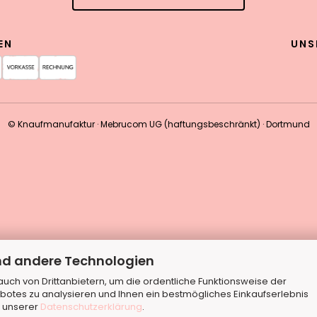
EN
UNS
© Knaufmanufaktur · Mebrucom UG (haftungsbeschränkt) · Dortmund
nd andere Technologien
ch von Drittanbietern, um die ordentliche Funktionsweise der
botes zu analysieren und Ihnen ein bestmögliches Einkaufserlebnis
n unserer
Datenschutzerklärung
.