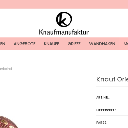
Lieferland
TEN
ANGEBOTE
KNÄUFE
GRIFFE
WANDHAKEN
M
unkelrot
Knauf Ori
Konto ers
Passwort
ART.NR.:
LIEFERZEIT:
FARBE: