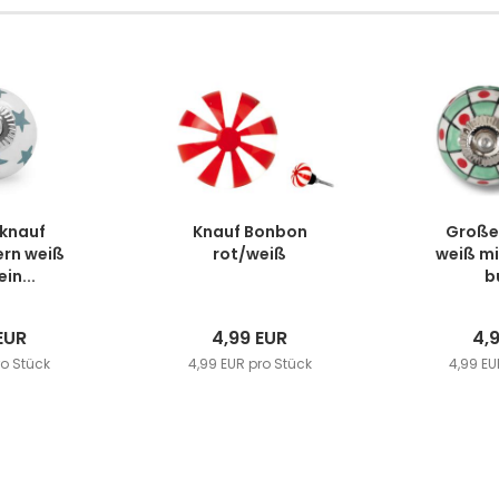
knauf
Knauf Bonbon
Großer
rn weiß
rot/weiß
weiß mi
in...
bu
EUR
4,99 EUR
4,
ro Stück
4,99 EUR pro Stück
4,99 EU