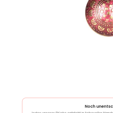
Noch unentsc
Jedes unserer Stücke entsteht in liebevoller Handa