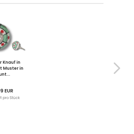
 Knauf in
t Muster in
nt...
99 EUR
R pro Stück