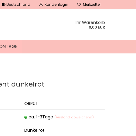
Deutschland
Kundenlogin
Merkzettel
Ihr Warenkorb
0,00 EUR
ONTAGE
ent dunkelrot
tellen
 vergessen?
ORR01
ca. 1-3Tage
(Ausland abweichend)
Dunkelrot