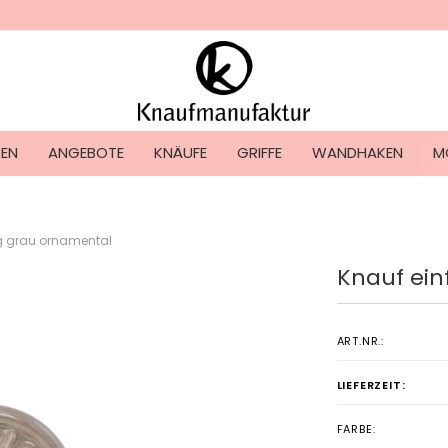
Lieferland
TEN
ANGEBOTE
KNÄUFE
GRIFFE
WANDHAKEN
M
ig grau ornamental
Knauf ein
Konto ers
Passwort
ART.NR.:
LIEFERZEIT:
FARBE: