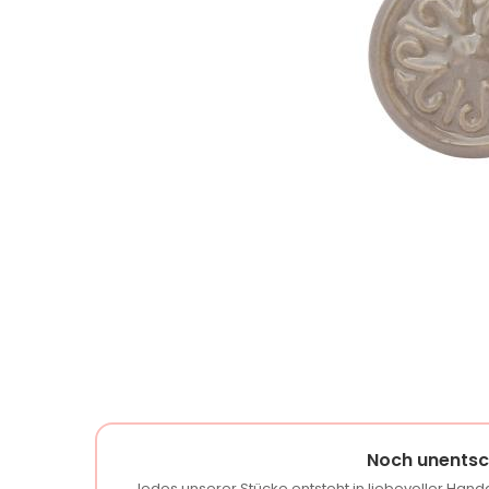
Noch unentsc
Jedes unserer Stücke entsteht in liebevoller Handa