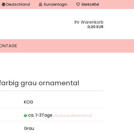
Deutschland
Kundenlogin
Merkzettel
Ihr Warenkorb
0,00 EUR
ONTAGE
farbig grau ornamental
tellen
 vergessen?
KOG
ca. 1-3Tage
(Ausland abweichend)
Grau