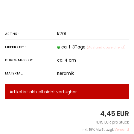
K70L
ART.NR.:
ca. 1-3Tage
LIEFERZEIT:
(Ausland abweichend)
ca. 4 cm
DURCHMESSER:
Keramik
MATERIAL:
Artikel ist aktuell nicht verfügbar.
4,45 EUR
4,45 EUR pro Stück
inkl. 19% MwSt. zzgl.
Versand