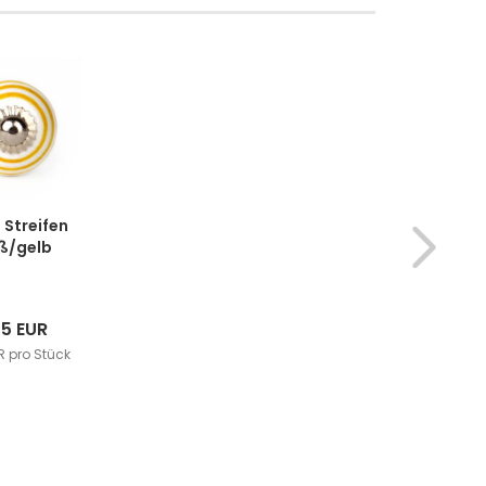
 Streifen
ß/gelb
75 EUR
R pro Stück