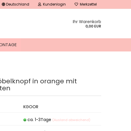
Deutschland
Kundenlogin
Merkzettel
Ihr Warenkorb
0,00 EUR
ONTAGE
belknopf in orange mit
tellen
ten
 vergessen?
KGOOR
ca. 1-3Tage
(Ausland abweichend)