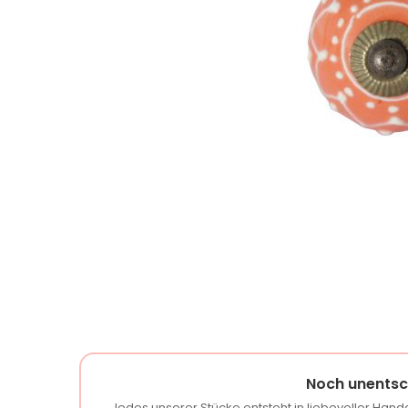
Noch unentsc
Jedes unserer Stücke entsteht in liebevoller Handa