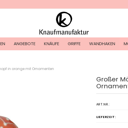
Lieferland
TEN
ANGEBOTE
KNÄUFE
GRIFFE
WANDHAKEN
M
nopf in orange mit Ornamenten
Großer Mö
Konto ers
Ornamen
Passwort
ART.NR.:
LIEFERZEIT: