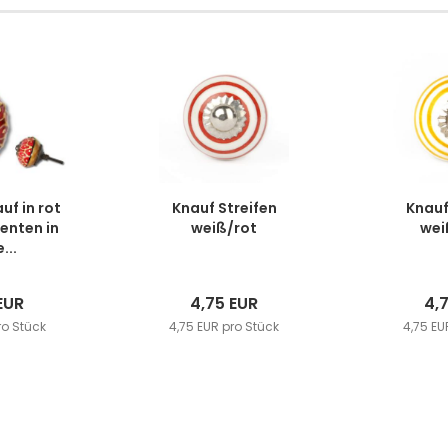
uf in rot
Knauf Streifen
Knauf
enten in
weiß/rot
wei
...
EUR
4,75 EUR
4,
ro Stück
4,75 EUR pro Stück
4,75 EU