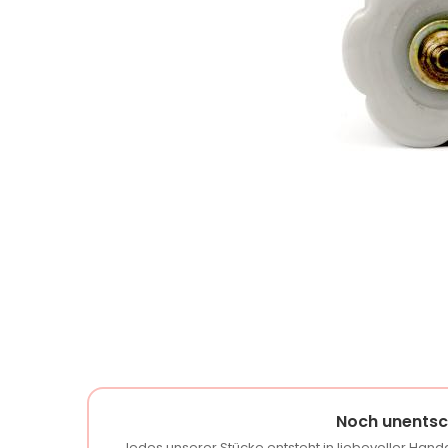
Noch unentsc
Jedes unserer Stücke entsteht in liebevoller Handa