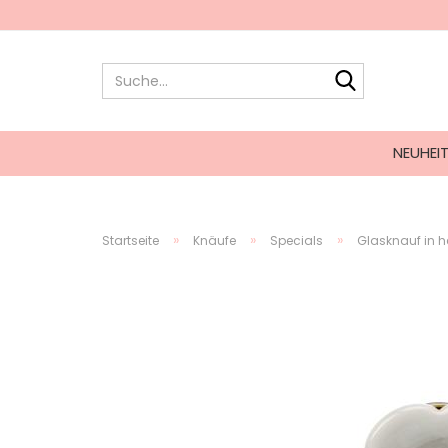
NEUHEI
»
»
»
Startseite
Knäufe
Specials
Glasknauf in h