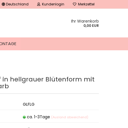
Deutschland
Kundenlogin
Merkzettel
Ihr Warenkorb
0,00 EUR
ONTAGE
 in hellgrauer Blütenform mit
tellen
arb
 vergessen?
GLFLG
ca. 1-3Tage
(Ausland abweichend)