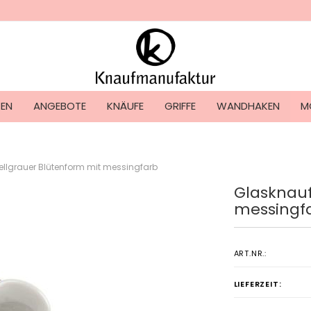
Lieferland
TEN
ANGEBOTE
KNÄUFE
GRIFFE
WANDHAKEN
M
ellgrauer Blütenform mit messingfarb
Glasknauf
Konto ers
messingf
Passwort
ART.NR.:
LIEFERZEIT: