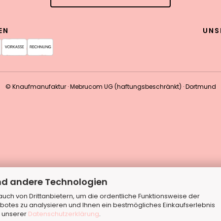
EN
UNS
© Knaufmanufaktur · Mebrucom UG (haftungsbeschränkt) · Dortmund
nd andere Technologien
ch von Drittanbietern, um die ordentliche Funktionsweise der
botes zu analysieren und Ihnen ein bestmögliches Einkaufserlebnis
n unserer
Datenschutzerklärung
.