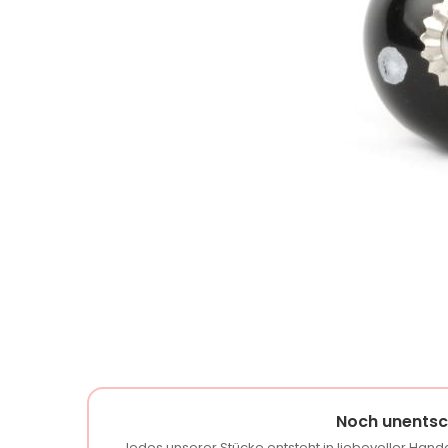
Noch unentsc
Jedes unserer Stücke entsteht in liebevoller Handa