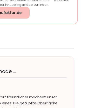
ür Ihr Lieblingsmöbel zu finden.
ufaktur.de
mode …
ofort freundlicher machen? unser
o eines: Die getupfte Oberfläche