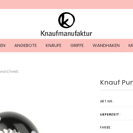
Lieferland
TEN
ANGEBOTE
KNÄUFE
GRIFFE
WANDHAKEN
M
hwarz/weiß
Knauf Pun
Konto ers
Passwort
ART.NR.:
LIEFERZEIT:
FARBE: