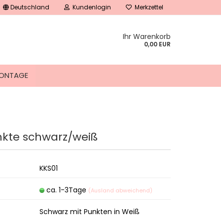
Deutschland
Kundenlogin
Merkzettel
Ihr Warenkorb
0,00 EUR
ONTAGE
kte schwarz/weiß
tellen
 vergessen?
KKS01
ca. 1-3Tage
(Ausland abweichend)
Schwarz mit Punkten in Weiß