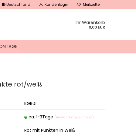
Deutschland
Kundenlogin
Merkzettel
Ihr Warenkorb
0,00 EUR
ONTAGE
kte rot/weiß
tellen
 vergessen?
KGR01
ca. 1-3Tage
(Ausland abweichend)
Rot mit Punkten in Weiß