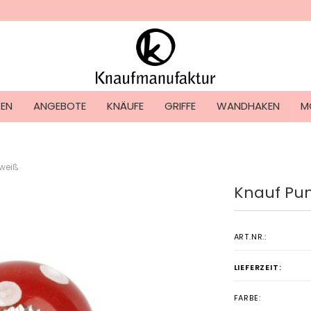
Lieferland
TEN
ANGEBOTE
KNÄUFE
GRIFFE
WANDHAKEN
M
/weiß
Knauf Pun
Konto ers
Passwort
ART.NR.:
LIEFERZEIT:
FARBE: