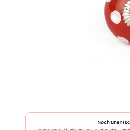
Noch unentsc
Jedes unserer Stücke entsteht in liebevoller Handa