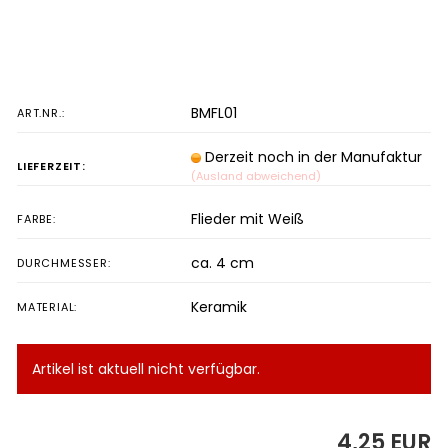
BMFL01
ART.NR.:
Derzeit noch in der Manufaktur
LIEFERZEIT:
(Ausland abweichend)
Flieder mit Weiß
FARBE:
ca. 4 cm
DURCHMESSER:
Keramik
MATERIAL:
Artikel ist aktuell nicht verfügbar.
4,25 EUR