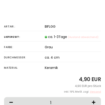
BIFLGG
ART.NR.:
ca. 1-3Tage
LIEFERZEIT:
(Ausland abweichend)
Grau
FARBE:
ca. 4 cm
DURCHMESSER:
Keramik
MATERIAL:
4,90 EUR
4,90 EUR pro Stück
inkl. 19% MwSt. zzgl.
Versand