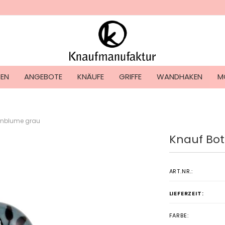
Lieferland
TEN
ANGEBOTE
KNÄUFE
GRIFFE
WANDHAKEN
M
ernblume grau
Knauf Bot
Konto ers
Passwort
ART.NR.:
LIEFERZEIT:
FARBE: