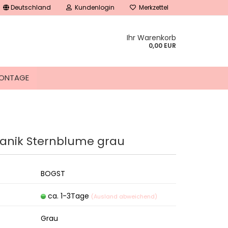
Deutschland
Kundenlogin
Merkzettel
Ihr Warenkorb
0,00 EUR
ONTAGE
anik Sternblume grau
tellen
 vergessen?
BOGST
ca. 1-3Tage
(Ausland abweichend)
Grau