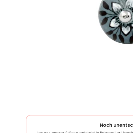
Noch unentsc
Jedes unserer Stücke entsteht in liebevoller Handa