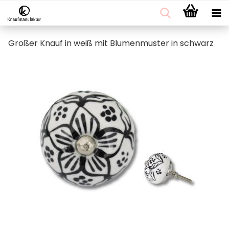
Großer Knauf in weiß mit Blumenmuster in schwarz