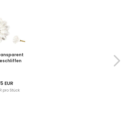
ransparent
eschliffen
45 EUR
R pro Stück