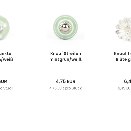
unkte
Knauf Streifen
Knauf t
n/weiß
mintgrün/weiß
Blüte g
EUR
4,75 EUR
6,
ro Stück
4,75 EUR pro Stück
6,45 EU