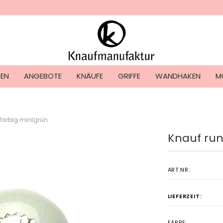
Lieferland
TEN
ANGEBOTE
KNÄUFE
GRIFFE
WANDHAKEN
M
farbig mintgrün
Knauf run
Konto ers
Passwort
ART.NR.:
LIEFERZEIT:
FARBE: