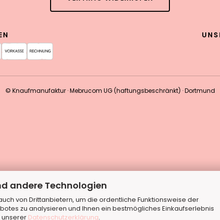
EN
UNS
© Knaufmanufaktur · Mebrucom UG (haftungsbeschränkt) · Dortmund
nd andere Technologien
ch von Drittanbietern, um die ordentliche Funktionsweise der
botes zu analysieren und Ihnen ein bestmögliches Einkaufserlebnis
n unserer
Datenschutzerklärung
.