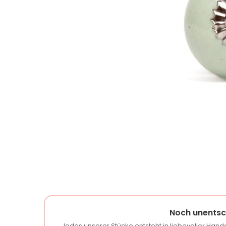
Noch unentsc
Jedes unserer Stücke entsteht in liebevoller Handa