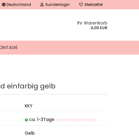
Deutschland
Kundenlogin
Merkzettel
Ihr Warenkorb
0,00 EUR
ONTAGE
d einfarbig gelb
tellen
 vergessen?
KKY
ca. 1-3Tage
(Ausland abweichend)
Gelb