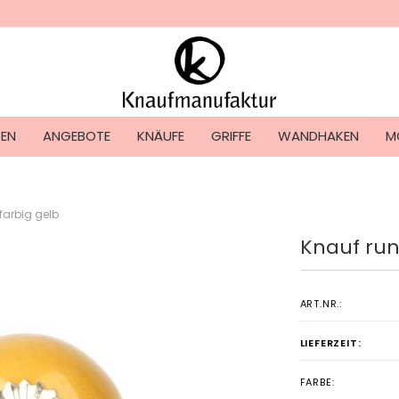
Lieferland
TEN
ANGEBOTE
KNÄUFE
GRIFFE
WANDHAKEN
M
farbig gelb
Knauf run
Konto ers
Passwort
ART.NR.:
LIEFERZEIT:
FARBE: