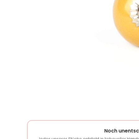
Noch unentsc
Jedes unserer Stücke entsteht in liebevoller Handa