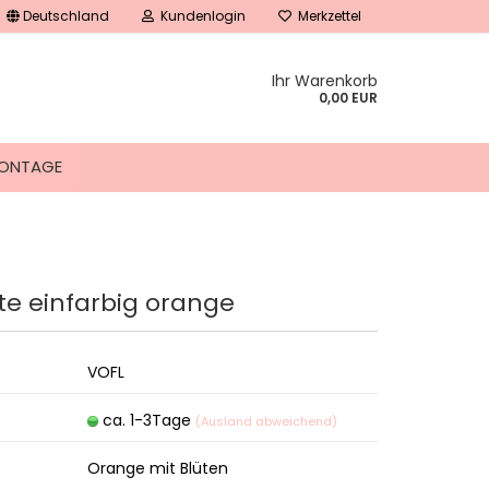
Deutschland
Kundenlogin
Merkzettel
Ihr Warenkorb
0,00 EUR
ONTAGE
te einfarbig orange
tellen
 vergessen?
VOFL
ca. 1-3Tage
(Ausland abweichend)
Orange mit Blüten