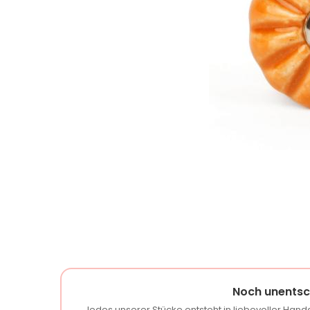
Noch unentsc
Jedes unserer Stücke entsteht in liebevoller Handa