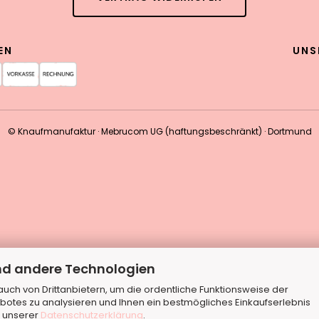
EN
UNS
© Knaufmanufaktur · Mebrucom UG (haftungsbeschränkt) · Dortmund
nd andere Technologien
ch von Drittanbietern, um die ordentliche Funktionsweise der
botes zu analysieren und Ihnen ein bestmögliches Einkaufserlebnis
n unserer
Datenschutzerklärung
.