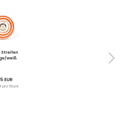
 Streifen
ge/weiß
65 EUR
R pro Stück