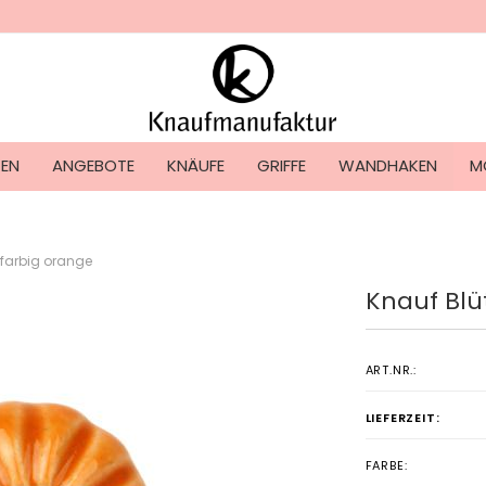
Lieferland
TEN
ANGEBOTE
KNÄUFE
GRIFFE
WANDHAKEN
M
nfarbig orange
Knauf Blü
Konto ers
Passwort
ART.NR.:
LIEFERZEIT:
FARBE: