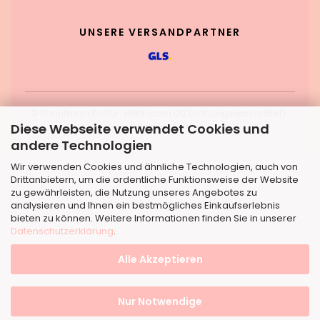
UNSERE VERSANDPARTNER
© Knaufmanufaktur · Mebrucom UG (haftungsbeschränkt) ·
Diese Webseite verwendet Cookies und
Dortmund
andere Technologien
Wir verwenden Cookies und ähnliche Technologien, auch von
Drittanbietern, um die ordentliche Funktionsweise der Website
zu gewährleisten, die Nutzung unseres Angebotes zu
analysieren und Ihnen ein bestmögliches Einkaufserlebnis
bieten zu können. Weitere Informationen finden Sie in unserer
Datenschutzerklärung
.
Alle Akzeptieren
Nur Notwendige